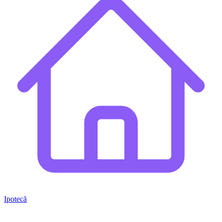
Ipotecă