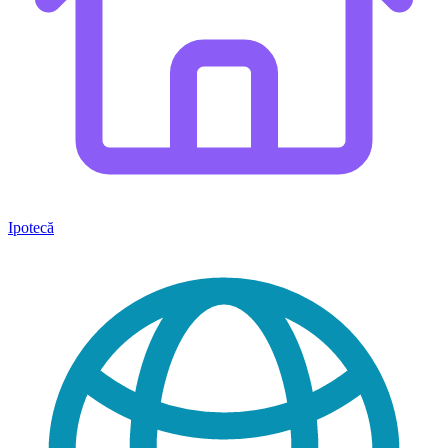
Ipotecă