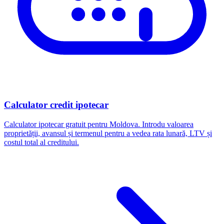
Calculator credit ipotecar
Calculator ipotecar gratuit pentru Moldova. Introdu valoarea
proprietății, avansul și termenul pentru a vedea rata lunară, LTV și
costul total al creditului.