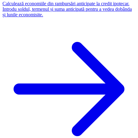
Calculează economiile din rambursări anticipate la credit ipotecar.
Introdu soldul, termenul și suma anticipată pentru a vedea dobânda
și lunile economisite.