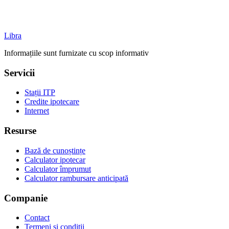
Libra
Informațiile sunt furnizate cu scop informativ
Servicii
Stații ITP
Credite ipotecare
Internet
Resurse
Bază de cunoștințe
Calculator ipotecar
Calculator împrumut
Calculator rambursare anticipată
Companie
Contact
Termeni și condiții