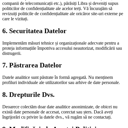
companii de telecomunicații etc.), părăsiți Libra și deveniți supus
politicilor de confidențialitate ale acelor terți. Vă încurajăm să
revizuiți politicile de confidențialitate ale oricăror site-uri externe pe
care le vizitați.
6. Securitatea Datelor
Implementăm măsuri tehnice și organizaționale adecvate pentru a
proteja informațiile împotriva accesului neautorizat, modificării sau
distrugerii.
7. Păstrarea Datelor
Datele analitice sunt păstrate în formă agregată. Nu menținem
profiluri individuale ale utilizatorilor sau arhive de date personale.
8. Drepturile Dvs.
Deoarece colectăm doar date analitice anonimizate, de obicei nu
există date personale de accesat, corectat sau șters. Dacă aveți
îngrijorări cu privire la datele dvs., vă rugăm să ne contactați.