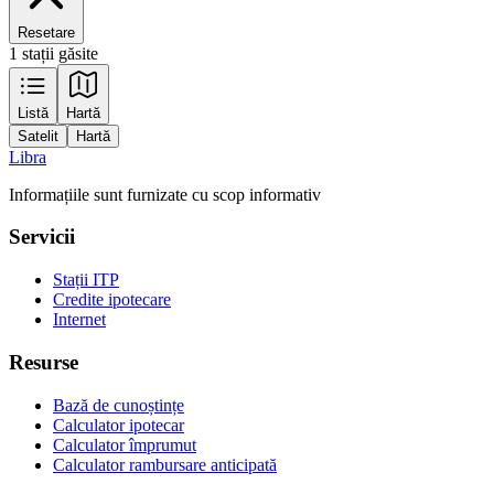
Resetare
1 stații găsite
Leaflet
|
Tiles © Esri — Source: Esri, Maxar, Earthstar Geographics, and the GIS
Listă
Hartă
User Community
Satelit
Hartă
+
Libra
−
Informațiile sunt furnizate cu scop informativ
Servicii
Stații ITP
Credite ipotecare
Internet
Resurse
Bază de cunoștințe
Calculator ipotecar
Calculator împrumut
Calculator rambursare anticipată