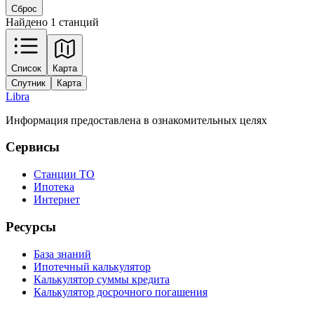
Сброс
Найдено 1 станций
Leaflet
|
Tiles © Esri — Source: Esri, Maxar, Earthstar Geographics, and the GIS
Список
Карта
User Community
Спутник
Карта
+
Libra
−
Информация предоставлена в ознакомительных целях
Сервисы
Станции ТО
Ипотека
Интернет
Ресурсы
База знаний
Ипотечный калькулятор
Калькулятор суммы кредита
Калькулятор досрочного погашения