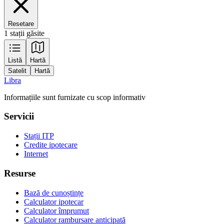
Resetare
1 stații găsite
Leaflet
|
Tiles © Esri — Source: Esri, Maxar, Earthstar Geographics, and the GIS
Listă
Hartă
User Community
Satelit
Hartă
+
Libra
−
Informațiile sunt furnizate cu scop informativ
Servicii
Stații ITP
Credite ipotecare
Internet
Resurse
Bază de cunoștințe
Calculator ipotecar
Calculator împrumut
Calculator rambursare anticipată