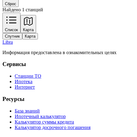
Сброс
Найдено 1 станций
Leaflet
|
Tiles © Esri — Source: Esri, Maxar, Earthstar Geographics, and the GIS
Список
Карта
User Community
Спутник
Карта
+
Libra
−
Информация предоставлена в ознакомительных целях
Сервисы
Станции ТО
Ипотека
Интернет
Ресурсы
База знаний
Ипотечный калькулятор
Калькулятор суммы кредита
Калькулятор досрочного погашения