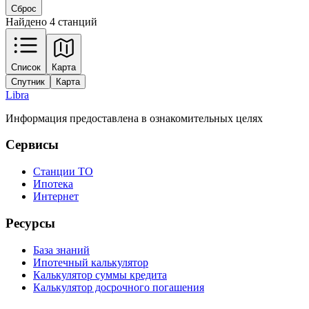
Сброс
Найдено 4 станций
Leaflet
|
Tiles © Esri — Source: Esri, Maxar, Earthstar Geographics, and the GIS
Список
Карта
User Community
Спутник
Карта
+
Libra
−
Информация предоставлена в ознакомительных целях
Сервисы
Станции ТО
Ипотека
Интернет
Ресурсы
База знаний
Ипотечный калькулятор
Калькулятор суммы кредита
Калькулятор досрочного погашения