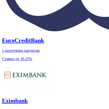
EuroCreditBank
1 ипотечных кредитов
Ставка:
от 10.25%
Eximbank