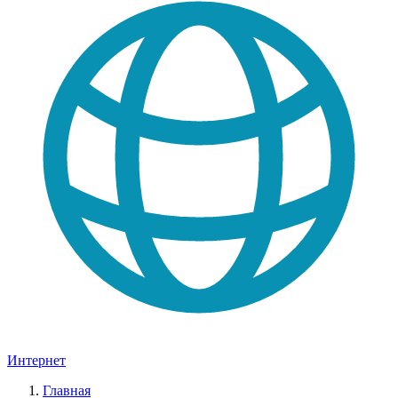
Интернет
Главная