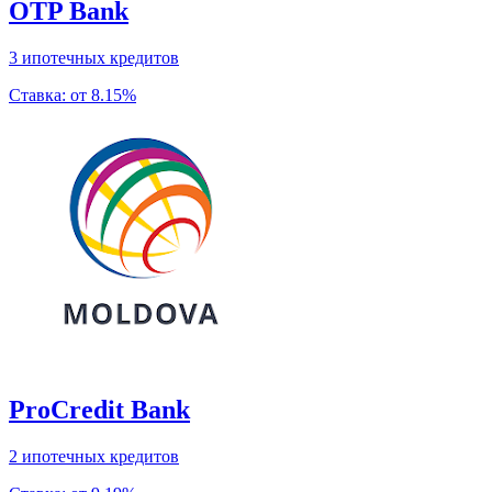
OTP Bank
3 ипотечных кредитов
Ставка:
от 8.15%
ProCredit Bank
2 ипотечных кредитов