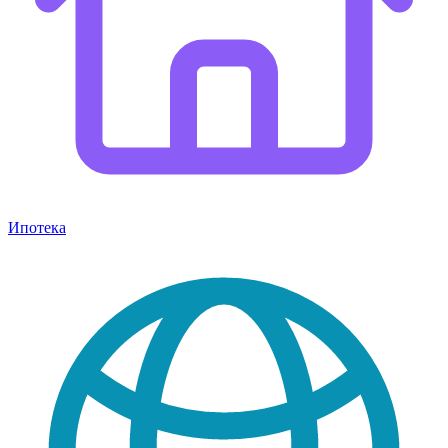
Ипотека