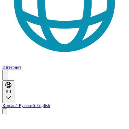
Интернет
RU
Română
Русский
English