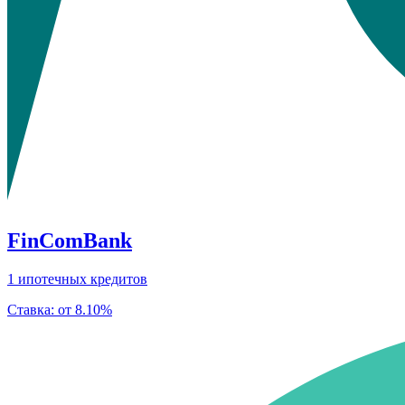
FinComBank
1 ипотечных кредитов
Ставка:
от 8.10%