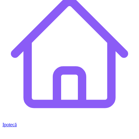
Ipotecă