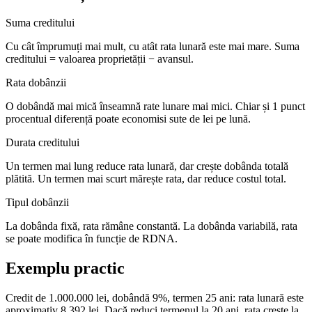
Suma creditului
Cu cât împrumuți mai mult, cu atât rata lunară este mai mare. Suma
creditului = valoarea proprietății − avansul.
Rata dobânzii
O dobândă mai mică înseamnă rate lunare mai mici. Chiar și 1 punct
procentual diferență poate economisi sute de lei pe lună.
Durata creditului
Un termen mai lung reduce rata lunară, dar crește dobânda totală
plătită. Un termen mai scurt mărește rata, dar reduce costul total.
Tipul dobânzii
La dobânda fixă, rata rămâne constantă. La dobânda variabilă, rata
se poate modifica în funcție de RDNA.
Exemplu practic
Credit de 1.000.000 lei, dobândă 9%, termen 25 ani: rata lunară este
aproximativ 8.392 lei. Dacă reduci termenul la 20 ani, rata crește la