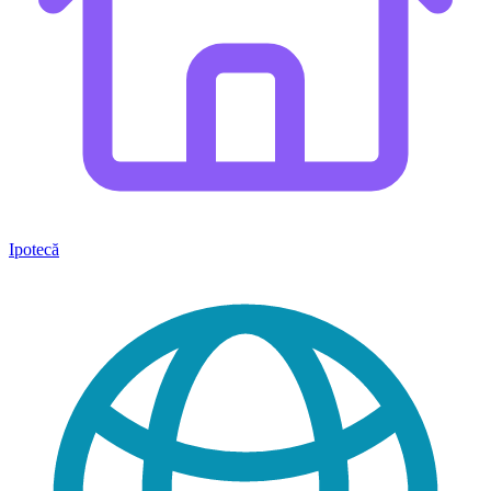
Ipotecă