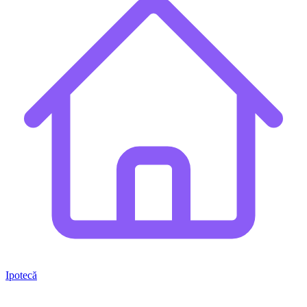
Ipotecă