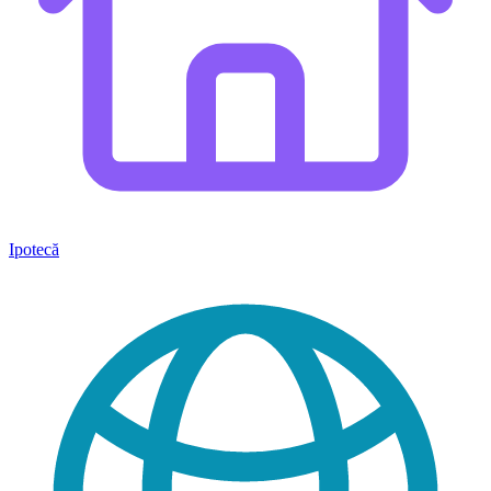
Ipotecă