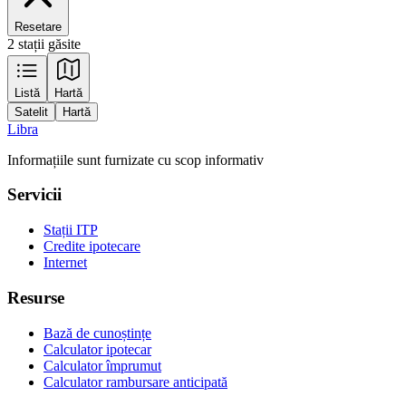
Resetare
2 stații găsite
Leaflet
|
Tiles © Esri — Source: Esri, Maxar, Earthstar Geographics, and the GIS
Listă
Hartă
User Community
Satelit
Hartă
+
Libra
−
Informațiile sunt furnizate cu scop informativ
Servicii
Stații ITP
Credite ipotecare
Internet
Resurse
Bază de cunoștințe
Calculator ipotecar
Calculator împrumut
Calculator rambursare anticipată