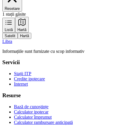
Resetare
1 stații găsite
Leaflet
|
Tiles © Esri — Source: Esri, Maxar, Earthstar Geographics, and the GIS
Listă
Hartă
User Community
Satelit
Hartă
+
Libra
−
Informațiile sunt furnizate cu scop informativ
Servicii
Stații ITP
Credite ipotecare
Internet
Resurse
Bază de cunoștințe
Calculator ipotecar
Calculator împrumut
Calculator rambursare anticipată