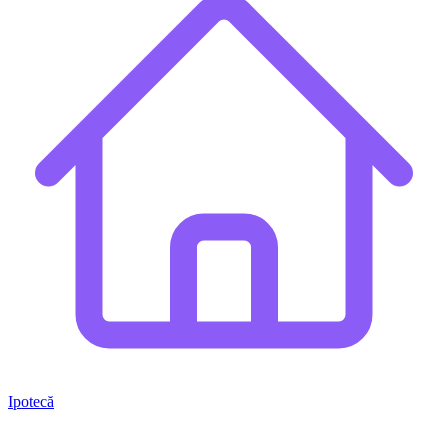
Ipotecă