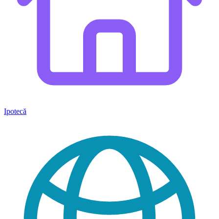
Ipotecă