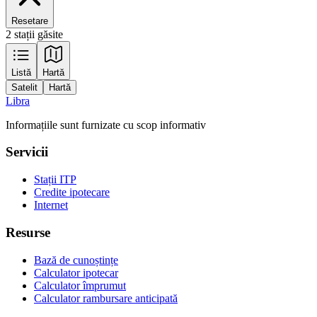
Resetare
2 stații găsite
Leaflet
|
Tiles © Esri — Source: Esri, Maxar, Earthstar Geographics, and the GIS
Listă
Hartă
User Community
Satelit
Hartă
+
Libra
−
Informațiile sunt furnizate cu scop informativ
Servicii
Stații ITP
Credite ipotecare
Internet
Resurse
Bază de cunoștințe
Calculator ipotecar
Calculator împrumut
Calculator rambursare anticipată