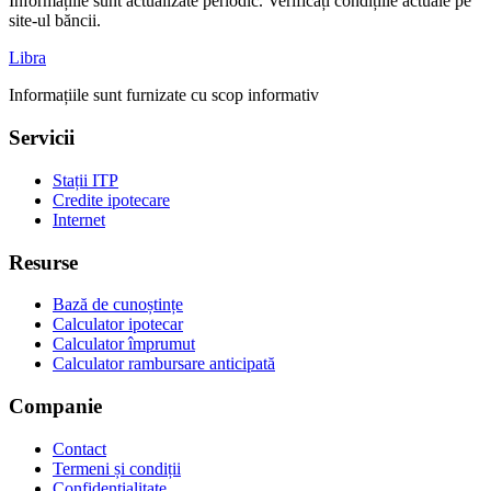
Informațiile sunt actualizate periodic. Verificați condițiile actuale pe
site-ul băncii.
Libra
Informațiile sunt furnizate cu scop informativ
Servicii
Stații ITP
Credite ipotecare
Internet
Resurse
Bază de cunoștințe
Calculator ipotecar
Calculator împrumut
Calculator rambursare anticipată
Companie
Contact
Termeni și condiții
Confidențialitate