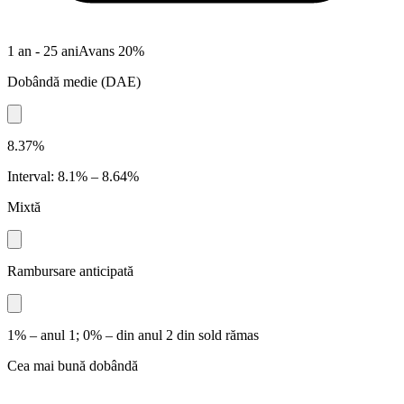
1 an - 25 ani
Avans
20
%
Dobândă medie
(
DAE
)
8.37%
Interval
:
8.1% – 8.64%
Mixtă
Rambursare anticipată
1% – anul 1; 0% – din anul 2 din sold rămas
Cea mai bună dobândă