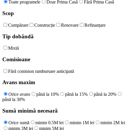
Toate programele
Doar Prima Casă
Fără Prima Casă
Scop
Cumpărare
Construcție
Renovare
Refinanțare
Tip dobândă
Mixtă
Comisioane
Fără comision rambursare anticipată
Avans maxim
Orice avans
până la 10%
până la 15%
până la 20%
până la 30%
Sumă minimă necesară
Orice sumă
minim 0.5M lei
minim 1M lei
minim 2M lei
minim 3M lei
minim 5M lei