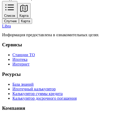
Leaflet
|
Tiles © Esri — Source: Esri, Maxar, Earthstar Geographics, and the GIS
Список
Карта
User Community
Спутник
Карта
+
Libra
−
Информация предоставлена в ознакомительных целях
Сервисы
Станции ТО
Ипотека
Интернет
Ресурсы
База знаний
Ипотечный калькулятор
Калькулятор суммы кредита
Калькулятор досрочного погашения
Компания