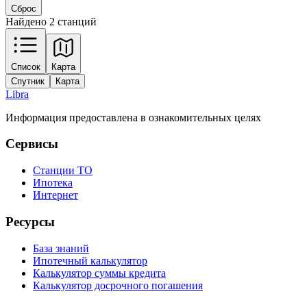
Сброс
Найдено 2 станций
Leaflet
|
Tiles © Esri — Source: Esri, Maxar, Earthstar Geographics, and the GIS
Список
Карта
User Community
Спутник
Карта
+
Libra
−
Информация предоставлена в ознакомительных целях
Сервисы
Станции ТО
Ипотека
Интернет
Ресурсы
База знаний
Ипотечный калькулятор
Калькулятор суммы кредита
Калькулятор досрочного погашения